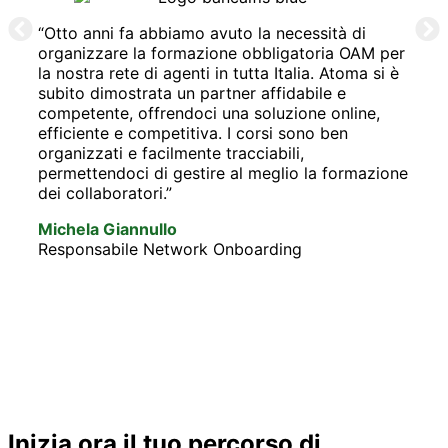
“Otto anni fa abbiamo avuto la necessità di
organizzare la formazione obbligatoria OAM per
la nostra rete di agenti in tutta Italia. Atoma si è
subito dimostrata un partner affidabile e
“Com
competente, offrendoci una soluzione online,
con 
efficiente e competitiva. I corsi sono ben
un pa
organizzati e facilmente tracciabili,
fless
permettendoci di gestire al meglio la formazione
diffe
dei collaboratori.”
corsi
agli 
Michela Giannullo
primo
Responsabile Network Onboarding
Fabi
COO
Inizia ora il tuo percorso di