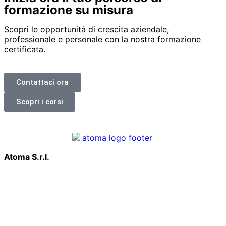
formazione su misura
Scopri le opportunità di crescita aziendale,
professionale e personale con la nostra formazione
certificata.
Contattaci ora
Scopri i corsi
Atoma S.r.l.
Via Aniene 2, 20151, Milano
P.IVA 03341190969
Codice univoco T9K4ZHO
Codice Etico
info@atoma.com
Via G. Oprandi 1, 24065 Lovere (BG)