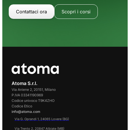
Contattaci ora
Scopri i corsi
Atoma S.r.l.
Via Aniene 2, 20151, Milano
P.IVA 03341190969
Codice univoco T9K4ZHO
Codice Etico
info@atoma.com
Via G. Oprandi 1, 24065 Lovere (BG)
Via Trento 2, 20847 Albiate (MB)