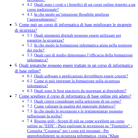
Quali sono i costi e i benefici di un corso online rispetto a un
corso tradizionale?
In che modo un’istruzione flessibile migliora
l’apprendimento?
Come può un corso di informatica di base migliorare le strategie
di sicurezza?
Quali strumenti digitali possono essere utilizzati per
garantire la sicurezza?
In che modo la formazione informatica aiuta nella gestione
dei rischi?
Quali casi di studio dimostrano l’efficacia della formazione
informatica?
Quali tematiche possono essere trattate in un corso di informatica
di base online?
Quali software e applicazioni dovrebbero essere coperti?
Come si può integrare la formazione sulla sicurezza
informatica?
Quali sono le best practices da insegnare ai dipendenti?
Come scegliere il corso di informatica di base online più adatto?
Quali criteri considerare nella selezione di un corso?
Come valutare la qualità del materiale didattico?
In che modo le recensioni e le testimonianze possono
influenzare la scelta?
Risorse utili - Scopri di più su come scegliere un corso
online su “EDX” - Puoi esplorare le recensioni su “Trustpilot” -
Consulta “Coursera” per i corsi più rinomati - Per
approfondimenti su sicurezza informatica, visita “Khan