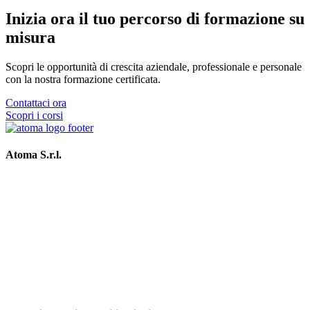
Inizia ora il tuo percorso di formazione su
misura
Scopri le opportunità di crescita aziendale, professionale e personale
con la nostra formazione certificata.
Contattaci ora
Scopri i corsi
Atoma S.r.l.
Via Aniene 2, 20151, Milano
P.IVA 03341190969
Codice univoco T9K4ZHO
Codice Etico
info@atoma.com
Via G. Oprandi 1, 24065 Lovere (BG)
Via Trento 2, 20847 Albiate (MB)