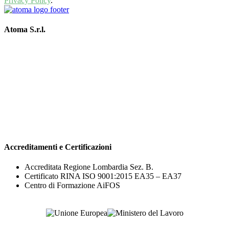
Privacy Policy
.
Atoma S.r.l.
Via Aniene 2, 20151, Milano
P.IVA 03341190969
Codice univoco T9K4ZHO
Codice Etico
info@atoma.com
Via G. Oprandi 1, 24065 Lovere (BG)
Via Trento 2, 20847 Albiate (MB)
Accreditamenti e Certificazioni
Accreditata Regione Lombardia Sez. B.
Certificato RINA ISO 9001:2015 EA35 – EA37
Centro di Formazione AiFOS