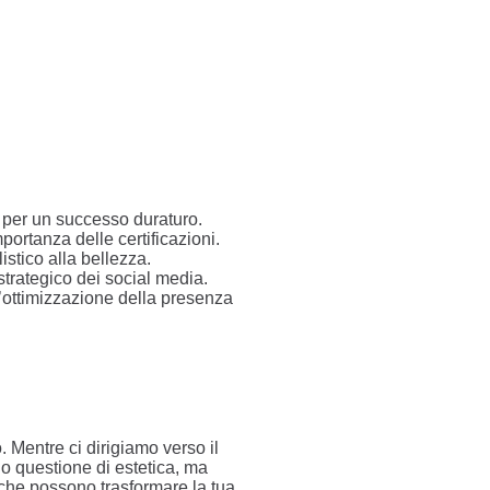
i per un successo duraturo.
portanza delle certificazioni.
stico alla bellezza.
strategico dei social media.
ll’ottimizzazione della presenza
 Mentre ci dirigiamo verso il
lo questione di estetica, ma
 che possono trasformare la tua