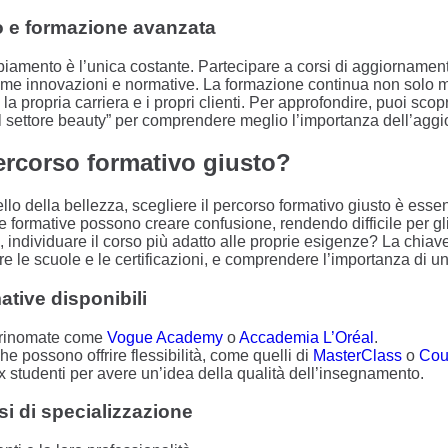
 e formazione avanzata
ambiamento è l’unica costante. Partecipare a corsi di aggiorname
time innovazioni e normative. La formazione continua non solo m
 propria carriera e i propri clienti. Per approfondire, puoi scopr
el settore beauty” per comprendere meglio l’importanza dell’agg
ercorso formativo giusto?
lo della bellezza, scegliere il percorso formativo giusto è essen
 formative possono creare confusione, rendendo difficile per gli 
 individuare il corso più adatto alle proprie esigenze? La chiave
are le scuole e le certificazioni, e comprendere l’importanza di un
ative disponibili
e rinomate come
Vogue Academy
o
Accademia L’Oréal
.
e possono offrire flessibilità, come quelli di
MasterClass
o
Cou
x studenti per avere un’idea della qualità dell’insegnamento.
rsi di specializzazione