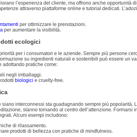
orano l’esperienza del cliente, ma offrono anche opportunità di 
enze attraverso piattaforme online e tutorial dedicati. L’adoz
untamenti
per ottimizzare le prenotazioni.
ia
per aumentare la visibilità.
odotti ecologici
 priorità per i consumatori e le aziende. Sempre più persone cerc
n formazione su ingredienti naturali e sostenibili può essere un v
e adottando pratiche come:
bili negli imballaggi.
rodotti
biologici
e cruelty-free.
ica
 siano interconnessi sta guadagnando sempre più popolarità. Le
ditazione, stanno tornando al centro dell’attenzione. Formarsi 
ntegrati. Alcuni esempi includono:
niche di rilassamento.
e prodotti di bellezza con pratiche di mindfulness.