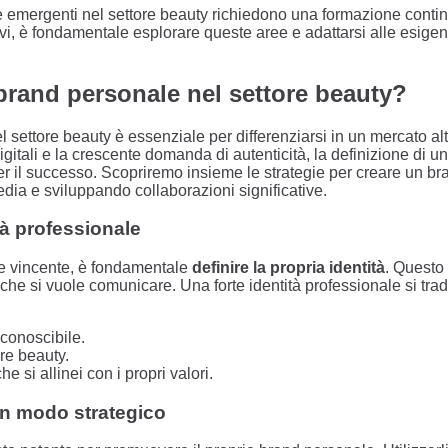
 emergenti nel settore beauty richiedono una formazione conti
vi, è fondamentale esplorare queste aree e adattarsi alle esige
brand personale nel settore beauty?
l settore beauty è essenziale per differenziarsi in un mercato a
gitali e la crescente domanda di autenticità, la definizione di un
r il successo. Scopriremo insieme le strategie per creare un bra
edia e sviluppando collaborazioni significative.
ità professionale
le vincente, è fondamentale
definire la propria identità
. Questo 
 che si vuole comunicare. Una forte identità professionale si trad
conoscibile.
ore beauty.
he si allinei con i propri valori.
 in modo strategico