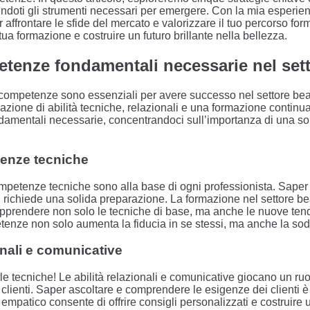
nendoti gli strumenti necessari per emergere. Con la mia esperi
per affrontare le sfide del mercato e valorizzare il tuo percorso fo
ua formazione e costruire un futuro brillante nella bellezza.
etenze fondamentali necessarie nel set
i competenze sono essenziali per avere successo nel settore b
ione di abilità tecniche, relazionali e una formazione continua.
mentali necessarie, concentrandoci sull’importanza di una sol
tenze tecniche
petenze tecniche sono alla base di ogni professionista. Saper e
richiede una solida preparazione. La formazione nel settore beau
 apprendere non solo le tecniche di base, ma anche le nuove te
nze non solo aumenta la fiducia in se stessi, ma anche la sodd
onali e comunicative
le tecniche! Le abilità relazionali e comunicative giocano un ru
lienti. Saper ascoltare e comprendere le esigenze dei clienti è
 empatico consente di offrire consigli personalizzati e costruire u