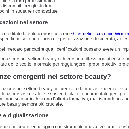
ti e la loro professionalità.
 disponibili per gli studenti.
ocini in strutture riconosciute.
icazioni nel settore
accreditati da enti riconosciuti come
Cosmetic Executive Wome
 specifiche secondo l’area di specializzazione desiderata, ad e
el mercato per capire quali certificazioni possano avere un impat
ormazione nel settore beauty richiede una riflessione attenta e un
fare delle scelte informate per raggiungere i propri obiettivi profe
nze emergenti nel settore beauty?
luzione nel settore beauty, influenzata da nuove tendenze e ca
tenzione verso salute e sostenibilità, è fondamentale per i prof
i non solo arricchiscono l’offerta formativa, ma rispondono anch
ore beauty sempre più cruciale.
 e digitalizzazione
ivendo un boom tecnologico con strumenti innovativi come consul