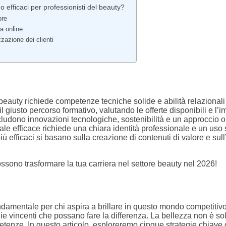
o efficaci per professionisti del beauty?
ore
a online
zzazione dei clienti
beauty richiede competenze tecniche solide e abilità relazional
 giusto percorso formativo, valutando le offerte disponibili e l’im
udono innovazioni tecnologiche, sostenibilità e un approccio oli
le efficace richiede una chiara identità professionale e un uso 
iù efficaci si basano sulla creazione di contenuti di valore e su
sono trasformare la tua carriera nel settore beauty nel 2026!
amentale per chi aspira a brillare in questo mondo competitivo.
gie vincenti che possano fare la differenza. La bellezza non è so
etenze. In questo articolo, esploreremo cinque strategie chiave