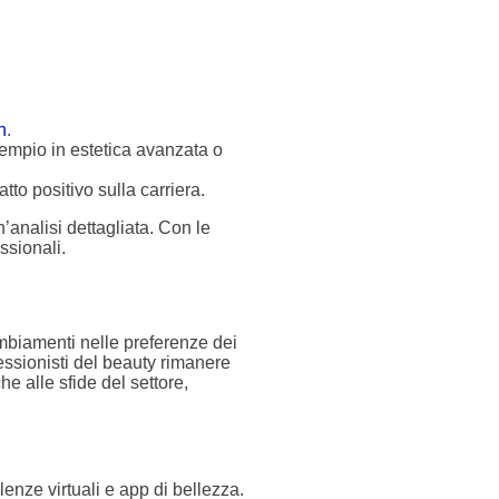
n
.
sempio in estetica avanzata o
to positivo sulla carriera.
’analisi dettagliata. Con le
ssionali.
mbiamenti nelle preferenze dei
essionisti del beauty rimanere
e alle sfide del settore,
enze virtuali e app di bellezza.