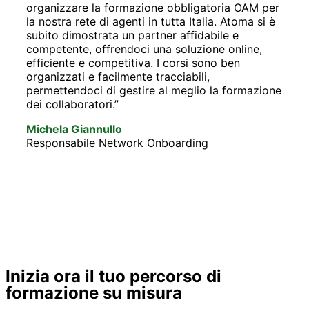
organizzare la formazione obbligatoria OAM per
la nostra rete di agenti in tutta Italia. Atoma si è
subito dimostrata un partner affidabile e
“Com
competente, offrendoci una soluzione online,
con 
efficiente e competitiva. I corsi sono ben
un pa
organizzati e facilmente tracciabili,
fless
permettendoci di gestire al meglio la formazione
diffe
dei collaboratori.”
corsi
agli 
Michela Giannullo
primo
Responsabile Network Onboarding
Fabi
COO
Inizia ora il tuo percorso di
formazione su misura