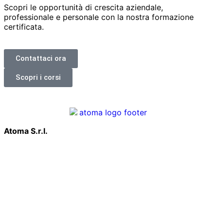
Scopri le opportunità di crescita aziendale,
professionale e personale con la nostra formazione
certificata.
Contattaci ora
Scopri i corsi
Atoma S.r.l.
Via Aniene 2, 20151, Milano
P.IVA 03341190969
Codice univoco T9K4ZHO
Codice Etico
info@atoma.com
Via G. Oprandi 1, 24065 Lovere (BG)
Via Trento 2, 20847 Albiate (MB)